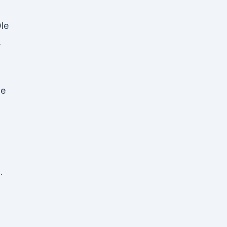
n
le
,
ge
.