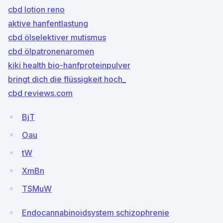
cbd lotion reno
aktive hanfentlastung
cbd ölselektiver mutismus
cbd ölpatronenaromen
kiki health bio-hanfproteinpulver
bringt dich die flüssigkeit hoch_
cbd reviews.com
BjT
Oau
tW
XmBn
TSMuW
Endocannabinoidsystem schizophrenie