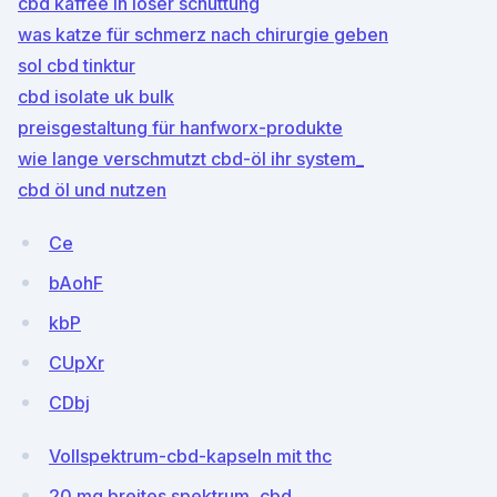
cbd kaffee in loser schüttung
was katze für schmerz nach chirurgie geben
sol cbd tinktur
cbd isolate uk bulk
preisgestaltung für hanfworx-produkte
wie lange verschmutzt cbd-öl ihr system_
cbd öl und nutzen
Ce
bAohF
kbP
CUpXr
CDbj
Vollspektrum-cbd-kapseln mit thc
20 mg breites spektrum, cbd