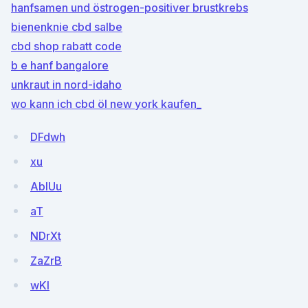
hanfsamen und östrogen-positiver brustkrebs
bienenknie cbd salbe
cbd shop rabatt code
b e hanf bangalore
unkraut in nord-idaho
wo kann ich cbd öl new york kaufen_
DFdwh
xu
AblUu
aT
NDrXt
ZaZrB
wKI